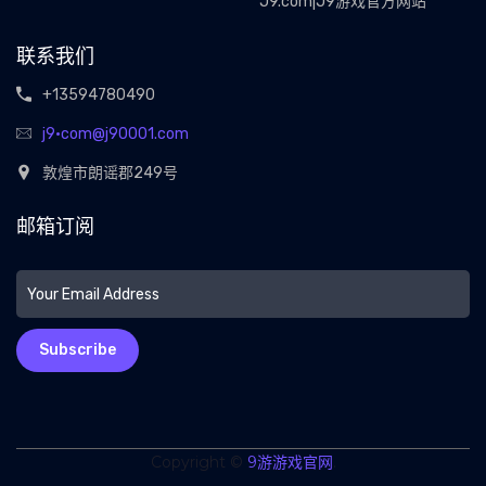
J9.com|J9游戏官方网站
联系我们
+13594780490
j9·com@j90001.com
敦煌市朗谣郡249号
邮箱订阅
Subscribe
Copyright ©
9游游戏官网
.