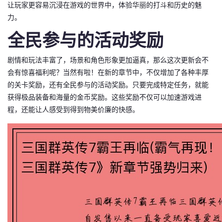
让玩家更容易沉浸在游戏的世界中，体验华丽的打斗和历史的魅
力。
全民参与的活动奖励
剧情和玩法丰富了，场景和角色形象更加逼真，那么这次更新会不
会有惊喜福利呢？当然有啦！在新的章节中，不仅增加了各种丰厚
的关卡奖励，还有全民参与的活动奖励。只要完成特定任务，就能
获得极品装备和海量的金币奖励。这些奖励不仅可以加速游戏进
程，还能让人感受到得到物美价廉的快感。