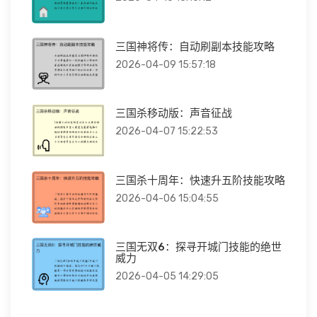
三国神将传：自动刷副本技能攻略
2026-04-09 15:57:18
三国杀移动版：声音征战
2026-04-07 15:22:53
三国杀十周年：快速升五阶技能攻略
2026-04-06 15:04:55
三国无双6：探寻开城门技能的绝世
威力
2026-04-05 14:29:05