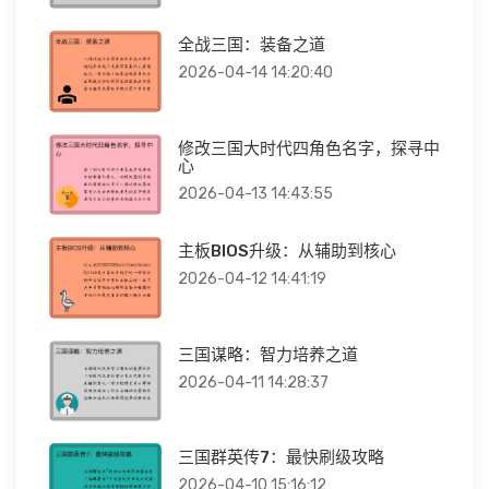
全战三国：装备之道
2026-04-14 14:20:40
修改三国大时代四角色名字，探寻中
心
2026-04-13 14:43:55
主板BIOS升级：从辅助到核心
2026-04-12 14:41:19
三国谋略：智力培养之道
2026-04-11 14:28:37
三国群英传7：最快刷级攻略
2026-04-10 15:16:12