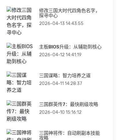
修改三国大时代四角色名字，
探寻中心
2026-04-13 14:43:55
主板BIOS升级：从辅助到核心
2026-04-12 14:41:19
三国谋略：智力培养之道
2026-04-11 14:28:37
三国群英传7：最快刷级攻略
2026-04-10 15:16:12
三国神将传：自动刷副本技能
攻略