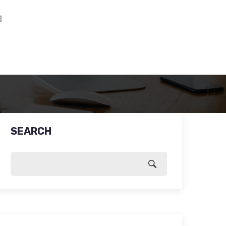
向
SEARCH