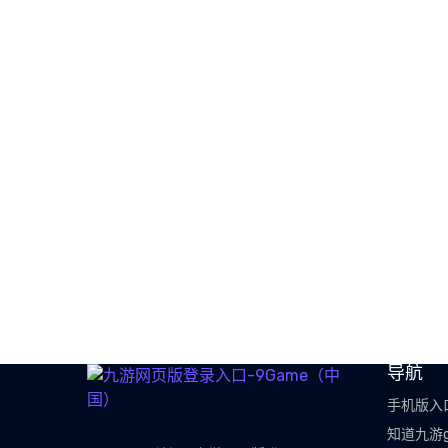
导航
手机版入
知道九游g