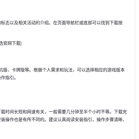
的标志以及相关活动的介绍。在页面导航栏或底部可以找到下载按
机版、卡牌版等。根据个人需求和玩法，可以选择相应的游戏版本
操作指引。
下载时间长短和网速有关，一般需要几分钟至半个小时不等。下载完
安装操作也是有所不同的。建议认真阅读安装指引，操作步骤清晰、