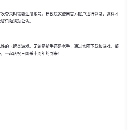
首次登录时需要注册账号。建议玩家使用官方账户进行登录，这样才
戏资讯和活动公告。
味性的卡牌类游戏。无论是新手还是老手，通过官网下载和游戏，都
来，一起庆祝三国杀十周年的到来！