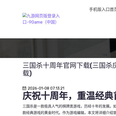
手机版入口首
三国杀十周年官网下载(三国杀
载)
2026-01-08 07:13:21
庆祝十周年，重温经典
三国杀是一款极具人气的棋牌类游戏，历经十年的发展。
款经典游戏的黄金时代。作为游戏编辑，本文将详细介绍